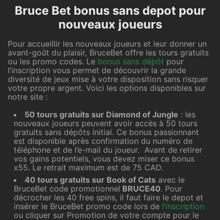
Bruce Bet bonus sans depot pour
nouveaux joueurs
Pour accueillir les nouveaux joueurs et leur donner un
avant-goût du plaisir, BruceBet offre les tours gratuits
ou les promo codes. Le
bonus sans dépôt
pour
l’inscription vous permet de découvrir la grande
diversité de jeux mise à votre disposition sans risquer
votre propre argent. Voici les options disponibles sur
notre site :
50 tours gratuits sur Diamond of Jungle
: les
nouveaux joueurs peuvent avoir accès à 50 tours
gratuits sans dépôts initial. Ce bonus passionnant
est disponible après confirmation du numéro de
téléphone et de l’e-mail du joueur. Avant de retirer
vos gains potentiels, vous devez miser ce bonus
x55. Le retrait maximum est de 75 CAD.
40 tours gratuits sur Book of Cats
avec le
BruceBet code promotionnel
BRUCE40
. Pour
décrocher les 40 free spins, il faut faire le depot et
insérer le BruceBet promo code lors de
l’inscription
ou cliquer sur Promotion de votre compte pour le