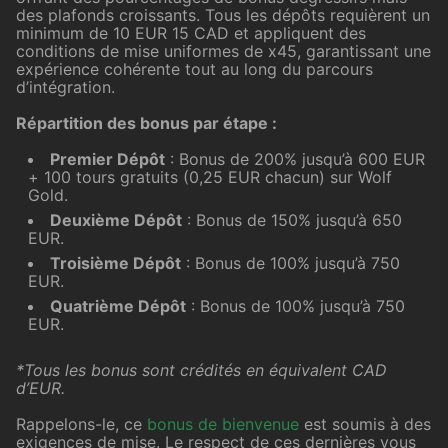
des plafonds croissants. Tous les dépôts requièrent un
minimum de 10 EUR 15 CAD et appliquent des
conditions de mise uniformes de x45, garantissant une
expérience cohérente tout au long du parcours
d’intégration.
Répartition des bonus par étape :
Premier Dépôt
: Bonus de 200% jusqu’à 600 EUR
+ 100 tours gratuits (0,25 EUR chacun) sur Wolf
Gold.
Deuxième Dépôt
: Bonus de 150% jusqu’à 650
EUR.
Troisième Dépôt
: Bonus de 100% jusqu’à 750
EUR.
Quatrième Dépôt
: Bonus de 100% jusqu’à 750
EUR.
*Tous les bonus sont crédités en équivalent CAD
d’EUR.
Rappelons-le, ce
bonus de bienvenue
est soumis à des
exigences de mise. Le respect de ces dernières vous