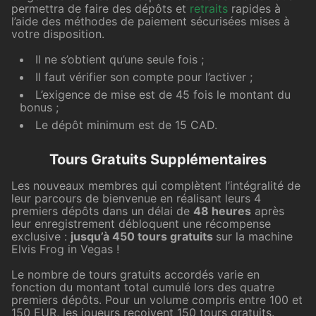
permettra de faire des dépôts et
retraits
rapides à
l’aide des méthodes de paiement sécurisées mises à
votre disposition.
Il ne s’obtient qu’une seule fois ;
Il faut vérifier son compte pour l’activer ;
L’exigence de mise est de 45 fois le montant du
bonus ;
Le dépôt minimum est de 15 CAD.
Tours Gratuits Supplémentaires
Les nouveaux membres qui complètent l’intégralité de
leur parcours de bienvenue en réalisant leurs 4
premiers dépôts dans un délai de
48 heures
après
leur enregistrement débloquent une récompense
exclusive :
jusqu’à 450 tours gratuits
sur la machine
Elvis Frog in Vegas !
Le nombre de tours gratuits accordés varie en
fonction du montant total cumulé lors des quatre
premiers dépôts. Pour un volume compris entre 100 et
150 EUR, les joueurs reçoivent 150 tours gratuits.