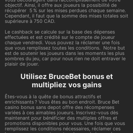
objectif. Ainsi, il offre aux joueurs la possibilité de
récupérer 5 % sur les mises perdues chaque semaine.
Cependant, il faut que la somme des mises totales soit
supérieure à 750 CAD.
Le cashback se calcule sur la base des dépenses
effectuées et est crédité sur le compte de joueur
chaque vendredi. Vous pouvez la réclamer une fois
que vous remplissez toutes les conditions. Notre but
est de soutenir les joueurs dans les moments les plus
sombres du jeu, car pour nous rien ne doit entraver le
plaisir de jouer.
Utilisez BruceBet bonus et
multipliez vos gains
Êtes-vous à la quête de bonus attractifs et
enrichissants ? Vous êtes au bon endroit. Bruce Bet
casino bonus sans depot offre des récompenses
variées à ces aimables joueurs. Inscrivez-vous dès
maintenant pour bénéficier des multiples offres et
promotions disponibles pour vous. Une fois que vous
remplissez les conditions nécessaires, réclamer ces