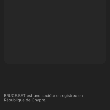
BRUCE.BET est une société enregistrée en
République de Chypre.